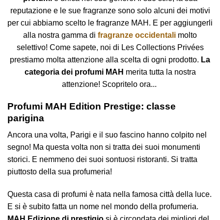
Le
Le
reputazione e le sue fragranze sono solo alcuni dei motivi
opzioni
opzioni
per cui abbiamo scelto le fragranze MAH. E per aggiungerli
possono
possono
alla nostra gamma di
fragranze occidentali
molto
essere
essere
scelte
scelte
selettivo! Come sapete, noi di Les Collections Privées
nella
nella
prestiamo molta attenzione alla scelta di ogni prodotto.
La
pagina
pagina
categoria dei profumi MAH
merita tutta la nostra
del
del
attenzione! Scopritelo ora...
prodotto
prodotto
Profumi MAH Edition Prestige: classe
parigina
Ancora una volta, Parigi e il suo fascino hanno colpito nel
segno! Ma questa volta non si tratta dei suoi monumenti
storici. E nemmeno dei suoi sontuosi ristoranti. Si tratta
piuttosto della sua profumeria!
Questa casa di profumi è nata nella famosa città della luce.
E si è subito fatta un nome nel mondo della profumeria.
MAH Edizione di prestigio
si è circondata dei migliori del