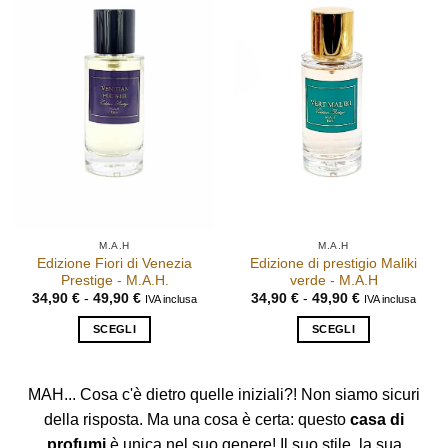
varianti.
varianti.
Le
Le
opzioni
opzioni
possono
possono
essere
essere
scelte
scelte
nella
nella
pagina
pagina
del
del
prodotto
prodotto
M.A.H
M.A.H
Edizione Fiori di Venezia
Edizione di prestigio Maliki
Prestige - M.A.H.
verde - M.A.H
Fascia
Fascia
34,90
€
-
49,90
€
34,90
€
-
49,90
€
IVA inclusa
IVA inclusa
di
di
prezzo:
prezzo:
SCEGLI
SCEGLI
da
da
34,90 €
34,90 €
Questo
Questo
a
a
prodotto
prodotto
49,90 €
49,90 €
MAH... Cosa c'è dietro quelle iniziali?! Non siamo sicuri
ha
ha
più
più
della risposta. Ma una cosa è certa: questo
casa di
varianti.
varianti.
profumi
è unica nel suo genere! Il suo stile, la sua