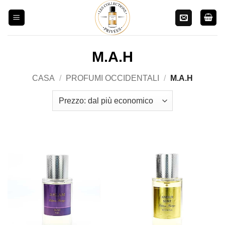
Salta
ai
contenuti
M.A.H
CASA
/
PROFUMI OCCIDENTALI
/
M.A.H